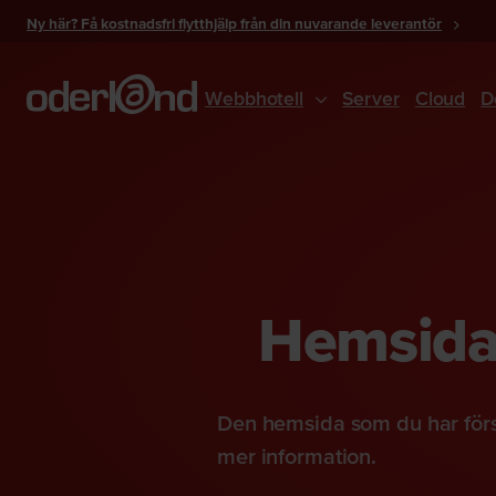
Gå
Ny här? Få kostnadsfri flytthjälp från din nuvarande leverantör
till
innehåll
Webbhotell
Server
Cloud
D
Hemsidan
Den hemsida som du har förs
mer information.