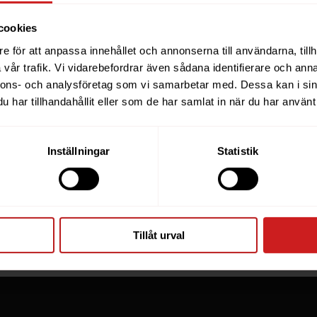
cookies
e för att anpassa innehållet och annonserna till användarna, tillh
ebsite you were trying to r
vår trafik. Vi vidarebefordrar även sådana identifierare och anna
nnons- och analysföretag som vi samarbetar med. Dessa kan i sin
een suspended
har tillhandahållit eller som de har samlat in när du har använt 
you have tried to access is suspended. Please contact th
Inställningar
Statistik
for further information.
he owner of this website or domain please
read this FAQ
th
 most common reasons for a website to be suspended.
Tillåt urval