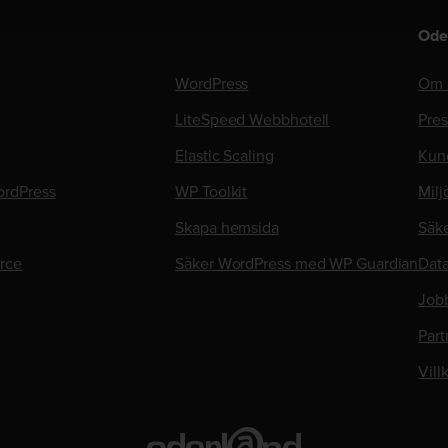
Ode
WordPress
Om 
LiteSpeed Webbhotell
Pre
Elastic Scaling
Kun
rdPress
WP Toolkit
Milj
Skapa hemsida
Säk
rce
Säker WordPress med WP Guardian
Data
Job
Part
Vill