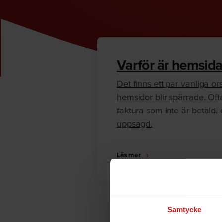
Varför är hemsida
Det finns ett par vanliga orsa
hemsidor blir spärrade. Oft
faktura som inte är betald, e
uppsagd.
Läs mer
Samtycke