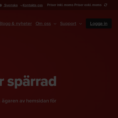
Svenska
Kontakta oss
Priser inkl. moms
Priser exkl. moms
Blogg & nyheter
Om oss
Support
Logga in
r spärrad
a ägaren av hemsidan för