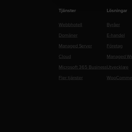
Tjänster
Lösningar
Webbhotell
Byråer
Domäner
E-handel
Managed Server
Företag
Cloud
Managed Wo
Microsoft 365 Business
Utvecklare
Fler tjänster
WooComme