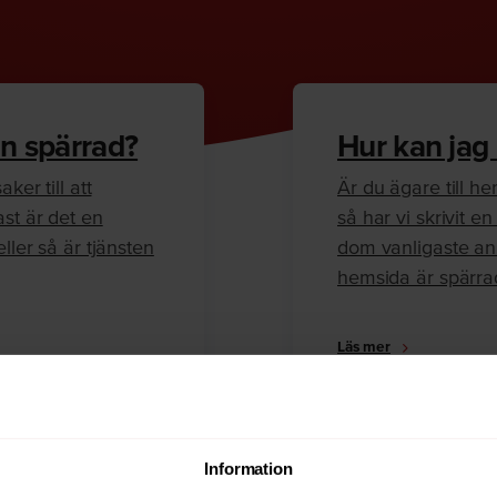
n spärrad?
Hur kan jag
ker till att
Är du ägare till 
ast är det en
så har vi skrivit 
ller så är tjänsten
dom vanligaste anl
hemsida är spärra
Läs mer
Information