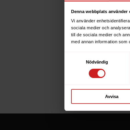
Denna webbplats använder 
Vi använder enhetsidentifierar
The w
sociala medier och analysera 
till de sociala medier och a
has b
med annan information som du 
Samtyckesval
The website 
Nödvändig
the website 
If you are t
through the
Avvisa