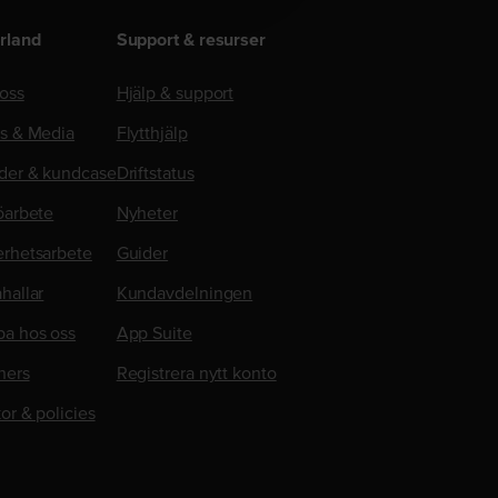
rland
Support & resurser
oss
Hjälp & support
ss & Media
Flytthjälp
der & kundcase
Driftstatus
öarbete
Nyheter
erhetsarbete
Guider
hallar
Kundavdelningen
ba hos oss
App Suite
ners
Registrera nytt konto
kor & policies