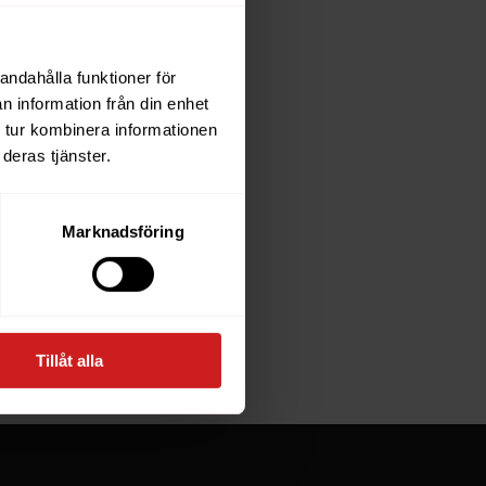
andahålla funktioner för
each
n information från din enhet
 tur kombinera informationen
deras tjänster.
e owner of
Marknadsföring
at goes
Tillåt alla