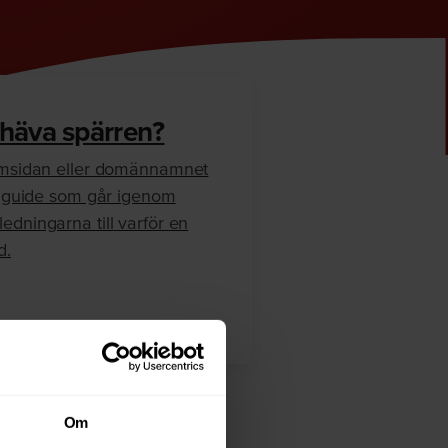
 häva spärren?
hemsidan eller domännamnet
en guide som går igenom
edningarna till varför en
d.
Om