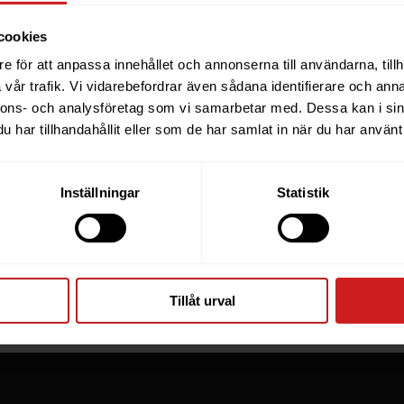
cookies
e för att anpassa innehållet och annonserna till användarna, tillh
ebsite you were trying to r
vår trafik. Vi vidarebefordrar även sådana identifierare och anna
nnons- och analysföretag som vi samarbetar med. Dessa kan i sin
een suspended
har tillhandahållit eller som de har samlat in när du har använt 
you have tried to access is suspended. Please contact th
Inställningar
Statistik
for further information.
he owner of this website or domain please
read this FAQ
th
 most common reasons for a website to be suspended.
Tillåt urval