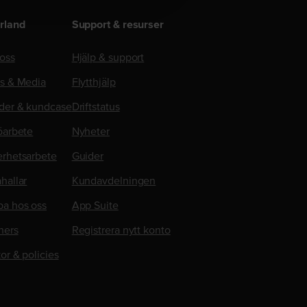
rland
Support & resurser
oss
Hjälp & support
ss & Media
Flytthjälp
der & kundcase
Driftstatus
öarbete
Nyheter
erhetsarbete
Guider
hallar
Kundavdelningen
ba hos oss
App Suite
ners
Registrera nytt konto
kor & policies