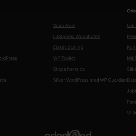
Ode
WordPress
Om 
LiteSpeed Webbhotell
Pre
Elastic Scaling
Kun
rdPress
WP Toolkit
Milj
Skapa hemsida
Säk
rce
Säker WordPress med WP Guardian
Data
Job
Part
Vill