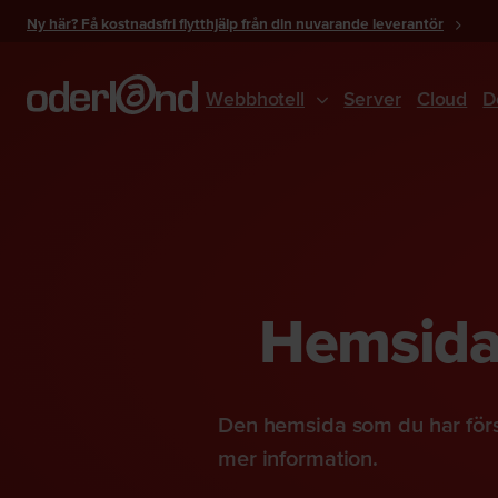
Gå
Ny här? Få kostnadsfri flytthjälp från din nuvarande leverantör
till
innehåll
Webbhotell
Server
Cloud
D
Hemsidan
Den hemsida som du har förs
mer information.