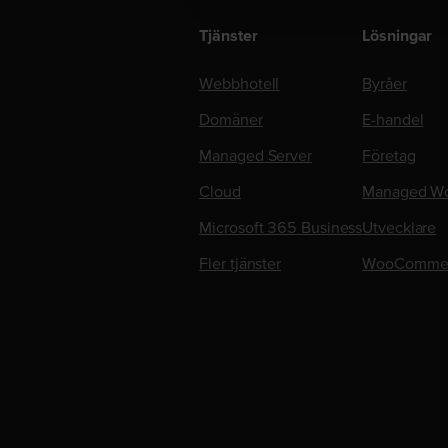
Tjänster
Lösningar
Webbhotell
Byråer
Domäner
E-handel
Managed Server
Företag
Cloud
Managed Wo
Microsoft 365 Business
Utvecklare
Fler tjänster
WooComme