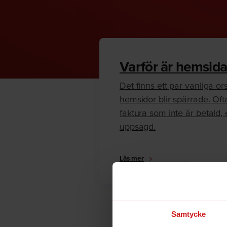
Varför är hemsida
Det finns ett par vanliga orsa
hemsidor blir spärrade. Oft
faktura som inte är betald, e
uppsagd.
Läs mer
Samtycke