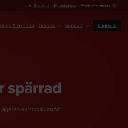
Svenska
Kontakta oss
Priser exkl. moms
Blogg & nyheter
Om oss
Support
Logga in
r spärrad
a ägaren av hemsidan för