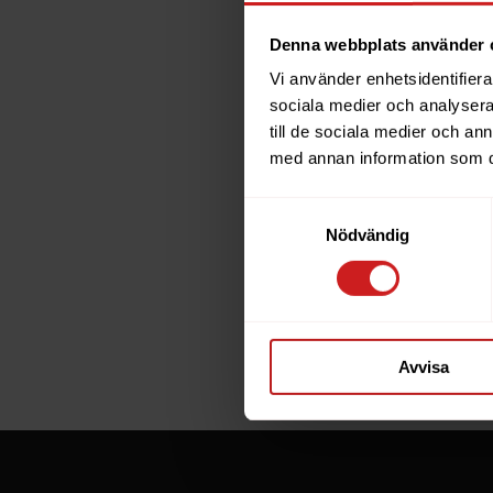
Denna webbplats använder 
Vi använder enhetsidentifierar
The w
sociala medier och analysera 
till de sociala medier och a
has b
med annan information som du 
Samtyckesval
The website 
Nödvändig
the website 
If you are t
through the
Avvisa