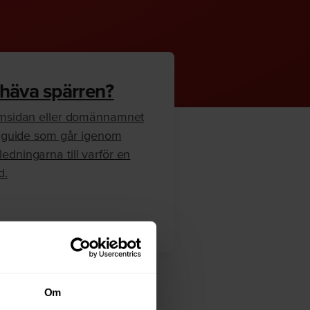
 häva spärren?
hemsidan eller domännamnet
en guide som går igenom
edningarna till varför en
d.
Om