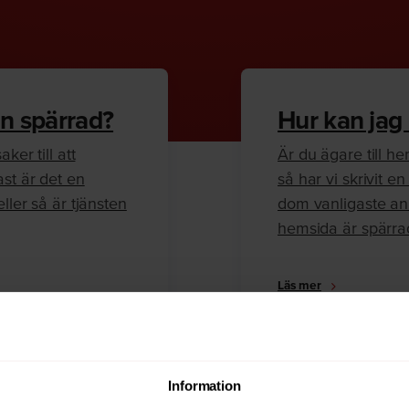
n spärrad?
Hur kan jag
ker till att
Är du ägare till 
ast är det en
så har vi skrivit 
ller så är tjänsten
dom vanligaste anl
hemsida är spärra
Läs mer
Information