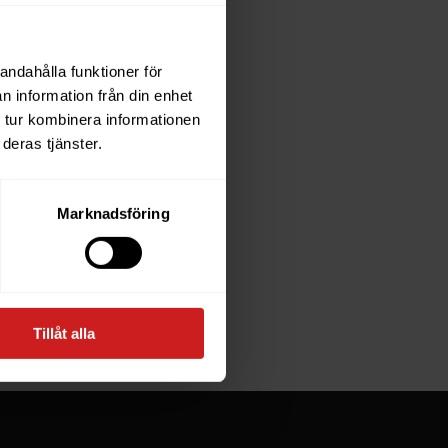
andahålla funktioner för
each
n information från din enhet
 tur kombinera informationen
deras tjänster.
e owner of
Marknadsföring
at goes
Tillåt alla