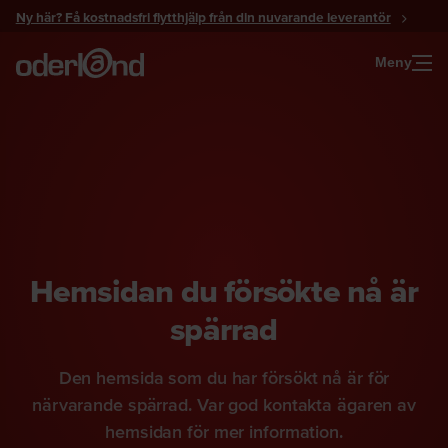
Gå
Ny här? Få kostnadsfri flytthjälp från din nuvarande leverantör
till
innehåll
Meny
Hemsidan du försökte nå är
spärrad
Den hemsida som du har försökt nå är för
närvarande spärrad. Var god kontakta ägaren av
hemsidan för mer information.