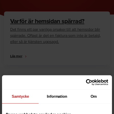
Varför är hemsidan spärrad?
Det finns ett par vanliga orsaker till att hemsidor blir
spärrade. Oftast är det en faktura som inte är betald,
eller så är tjänsten uppsagd.
Läs mer
Hur kan jag häva spärren?
Är du ägare till hemsidan eller domännamnet så har
vi skrivit en guide som går igenom dom vanligaste
Samtycke
Information
Om
anledningarna till varför en hemsida är spärrad.
Läs mer