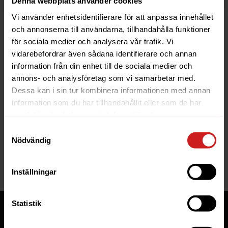
Denna webbplats använder cookies
Vi använder enhetsidentifierare för att anpassa innehållet
och annonserna till användarna, tillhandahålla funktioner
för sociala medier och analysera vår trafik. Vi
vidarebefordrar även sådana identifierare och annan
information från din enhet till de sociala medier och
The website you were trying to
annons- och analysföretag som vi samarbetar med.
reach has been suspended
Dessa kan i sin tur kombinera informationen med annan
information som du har tillhandahållit eller som de har
The website you have tried to access is suspended. Please
samlat in när du har använt deras tjänster.
contact the owner of the website for further information.
Samtyckesval
Nödvändig
If you are the owner of this website or domain please
read
this FAQ
that goes through the most common reasons for a
website to be suspended.
Inställningar
Statistik
Tjänster