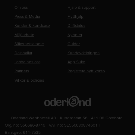
Om oss
Hjälp & support
Press & Media
Flytthjälp
Kunder & kundcase
Driftstatus
Miljöarbete
Nyheter
Säkerhetsarbete
Guider
Datahallar
Kundavdelningen
Jobba hos oss
App Suite
Partners
Registrera nytt konto
Villkor & policies
Oderland Webbhotell AB
Kungsgatan 56
411 08 Göteborg
Org. no: 556680-8746
VAT no: SE556680874601
Bankgiro: 611-7535